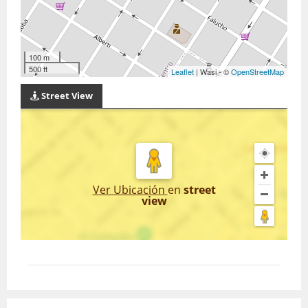
100 m
500 ft
Leaflet
| Wasi - ©
OpenStreetMap
Street View
Ver Ubicación
en
street
view