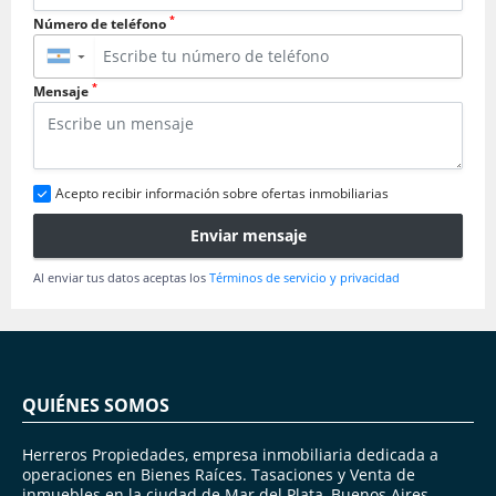
*
Número de teléfono
▼
*
Mensaje
Acepto recibir información sobre ofertas inmobiliarias
Enviar mensaje
Al enviar tus datos aceptas los
Términos de servicio y privacidad
QUIÉNES SOMOS
Herreros Propiedades, empresa inmobiliaria dedicada a
operaciones en Bienes Raíces. Tasaciones y Venta de
inmuebles en la ciudad de Mar del Plata, Buenos Aires,