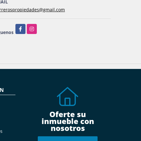
AIL
rrerospropiedades@gmail.com
Facebook
Instagram
guenos
ÓN
Oferte su
inmueble con
nosotros
s