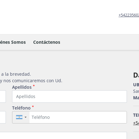
+54223560
iénes Somos
Contáctenos
D
 a la brevedad.
o y nos comunicaremos con Ud.
UB
*
Apellidos
Sa
Ma
*
Teléfono
TE
▼
+5