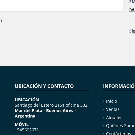
EM
he
as
Sí
UBICACIÓN Y CONTACTO
INFORMACI
UBICACIÓN
Inicio
Santiago del Estero 2151 oficina 302
Ventas
Mar del Plata - Buenos Aires -
Argentina
Alquiler
MÓVIL
Quiénes Somo
+545602671
Contáctenos