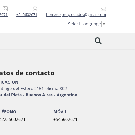
2671
+545602671
herrerospropiedades@gmail.com
Select Language
▼
atos de contacto
ICACIÓN
ntiago del Estero 2151 oficina 302
r del Plata - Buenos Aires - Argentina
LÉFONO
MÓVIL
42235602671
+545602671