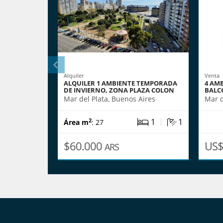
Alquiler
Venta
ALQUILER 1 AMBIENTE TEMPORADA
4 AMB
DE INVIERNO, ZONA PLAZA COLON
BALC
Mar del Plata, Buenos Aires
Mar d
|
1
1
2
Área m
: 27
$60.000
US$
ARS