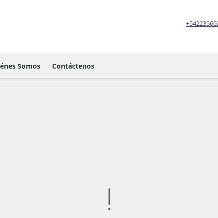
+54223560
iénes Somos
Contáctenos