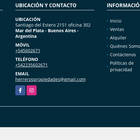
UBICACIÓN Y CONTACTO
INFORMACI
UBICACIÓN
Inicio
Santiago del Estero 2151 oficina 302
Ventas
Mar del Plata - Buenos Aires -
Argentina
Alquiler
MÓVIL
Quiénes Somo
+545602671
Contáctenos
TELÉFONO
Políticas de
+542235602671
privacidad
EMAIL
herrerospropiedades@gmail.com
Facebook
Instagram