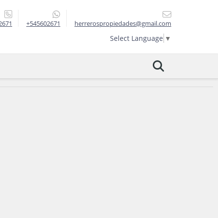
2671
+545602671
herrerospropiedades@gmail.com
Select Language
▼