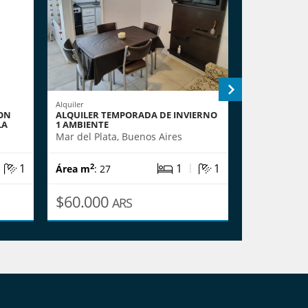
Alquiler
Venta
ON
ALQUILER TEMPORADA DE INVIERNO
DEPARTAMEN
LA
1 AMBIENTE
COCHERA CU
Mar del Plata, Buenos Aires
Mar del Plat
|
|
1
1
1
2
2
Área m
: 27
Área m
: 34
$60.000
US$65,0
ARS