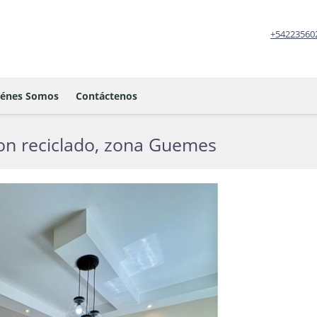
+54223560
iénes Somos
Contáctenos
on reciclado, zona Guemes