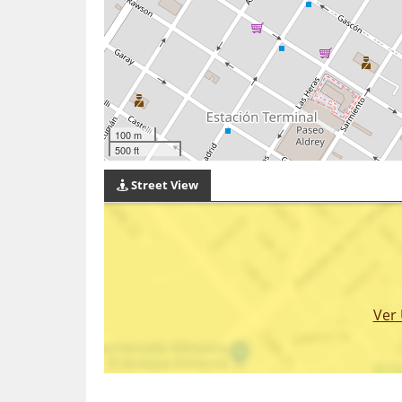
100 m
500 ft
Street View
Ver