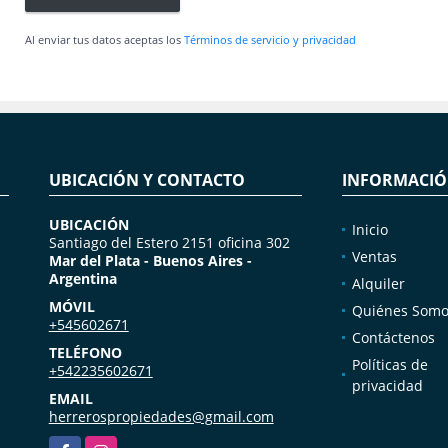
Al enviar tus datos aceptas los
Términos de servicio y privacidad
UBICACIÓN Y CONTACTO
INFORMACI
UBICACIÓN
Inicio
Santiago del Estero 2151 oficina 302
Ventas
Mar del Plata - Buenos Aires -
Argentina
Alquiler
MÓVIL
Quiénes Somo
+545602671
Contáctenos
TELÉFONO
Políticas de
+542235602671
privacidad
EMAIL
herrerospropiedades@gmail.com
Facebook
Instagram