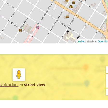
Leaflet
| Wasi - ©
OpenStr
 Ubicación
en
street view