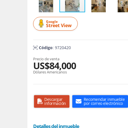
Google
Street View
Código
: 9720420
Precio de venta
US$84,000
Dólares Americanos
Descargar
Recomendar inmueble
información
por correo electrónico
Detalles del inmueble