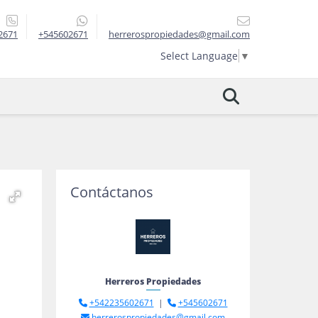
2671
+545602671
herrerospropiedades@gmail.com
Select Language
▼
Contáctanos
Herreros Propiedades
+542235602671
|
+545602671
herrerospropiedades@gmail.com