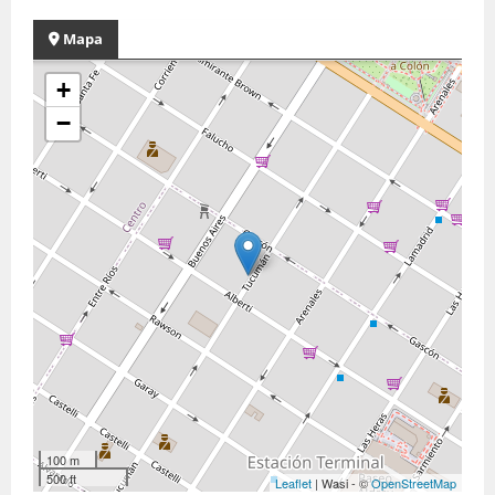
Mapa
+
−
100 m
500 ft
Leaflet
| Wasi - ©
OpenStreetMap