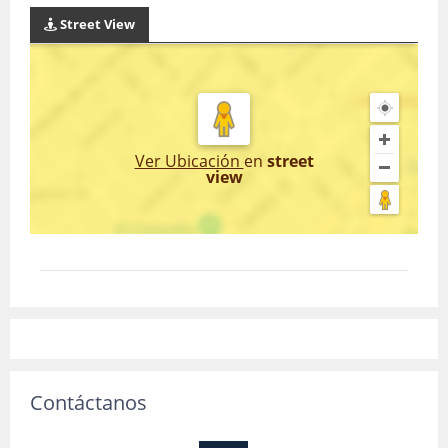
Street View
Ver Ubicación
en
street
view
Contáctanos