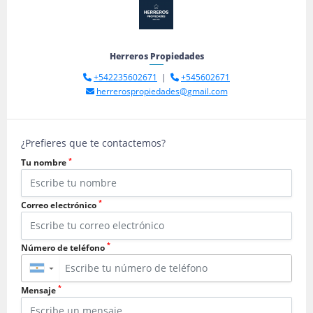
Herreros Propiedades
+542235602671
|
+545602671
herrerospropiedades@gmail.com
¿Prefieres que te contactemos?
*
Tu nombre
*
Correo electrónico
*
Número de teléfono
▼
*
Mensaje