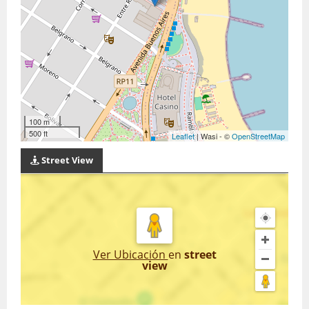
100 m
500 ft
Leaflet
| Wasi - ©
OpenStreetMap
Street View
Ver Ubicación
en
street
view