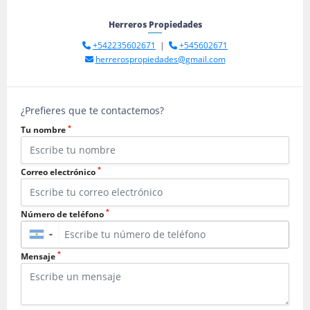
Herreros Propiedades
+542235602671
|
+545602671
herrerospropiedades@gmail.com
¿Prefieres que te contactemos?
*
Tu nombre
*
Correo electrónico
*
Número de teléfono
▼
*
Mensaje