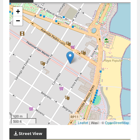
+
−
100 m
500 ft
Leaflet
| Wasi - ©
OpenStreetMap
Street View