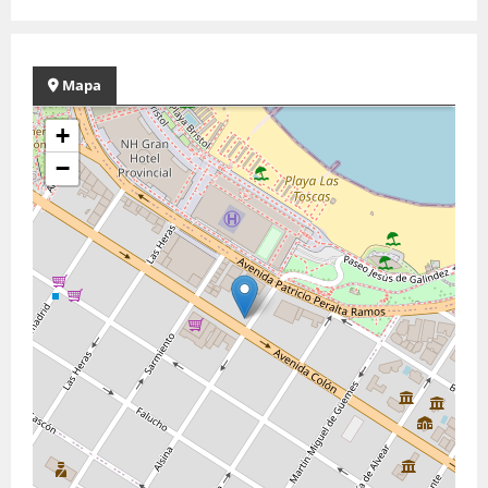
Mapa
+
−