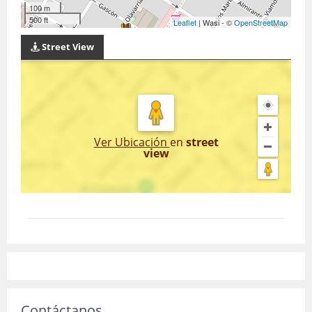
100 m
500 ft
Leaflet
| Wasi - ©
OpenStreetMap
Street View
Ver Ubicación
en
street
view
Contáctanos