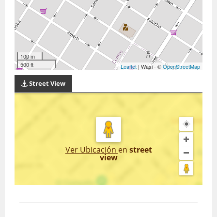
100 m
500 ft
Leaflet
| Wasi - ©
OpenStreetMap
Street View
Ver Ubicación
en
street
view