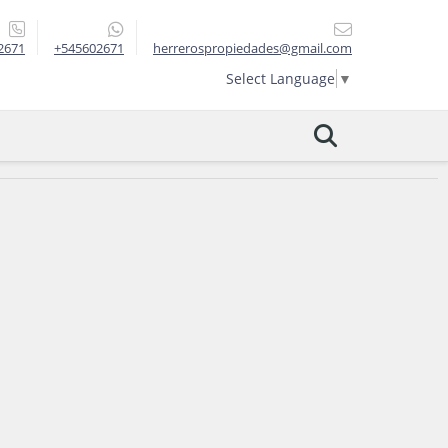
2671
+545602671
herrerospropiedades@gmail.com
Select Language
▼