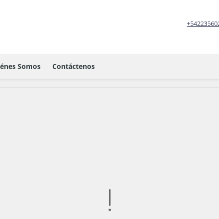
+54223560
iénes Somos
Contáctenos