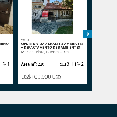
Venta
Alquiler
IERNO
OPORTUNIDAD CHALET 4 AMBIENTES
ALQUILER 24
+ DEPARTAMENTO DE 3 AMBIENTES
EXTERNO
Mar del Plata, Buenos Aires
Mar del Plat
|
|
1
3
2
2
2
Área m
: 220
Área m
: 90
US$109,900
$1.000.
USD