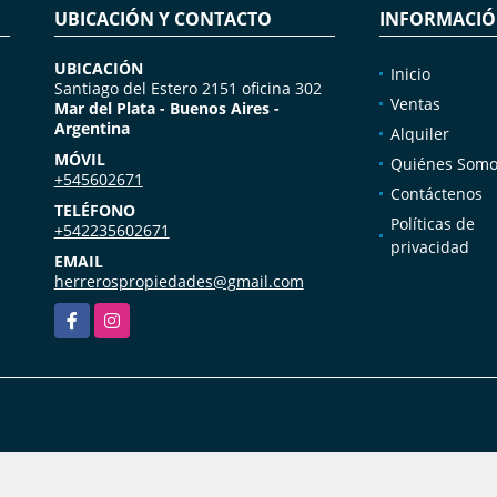
UBICACIÓN Y CONTACTO
INFORMACI
UBICACIÓN
Inicio
Santiago del Estero 2151 oficina 302
Ventas
Mar del Plata - Buenos Aires -
Argentina
Alquiler
MÓVIL
Quiénes Somo
+545602671
Contáctenos
TELÉFONO
Políticas de
+542235602671
privacidad
EMAIL
herrerospropiedades@gmail.com
Facebook
Instagram