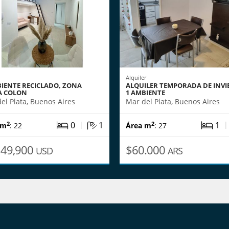
Alquiler
BIENTE RECICLADO, ZONA
ALQUILER TEMPORADA DE INV
A COLON
1 AMBIENTE
el Plata, Buenos Aires
Mar del Plata, Buenos Aires
|
0
1
1
2
2
 m
: 22
Área m
: 27
49,900
$60.000
USD
ARS