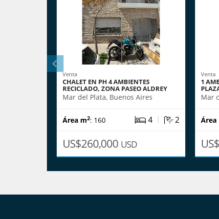
Venta
Venta
CHALET EN PH 4 AMBIENTES
1 AM
RECICLADO, ZONA PASEO ALDREY
PLAZ
Mar del Plata, Buenos Aires
Mar d
|
4
2
2
Área m
: 160
Área
US$260,000
US$
USD