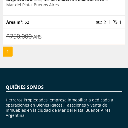
Mar del Plata, Buenos Aires
|
2
1
2
Área m
: 52
$750.000
ARS
1
QUIÉNES SOMOS
Herreros Propiedades, empresa inmobiliaria dedicada a
operaciones en Bienes Raíces. Tasaciones y Venta de
inmuebles en la ciudad de Mar del Plata, Buenos Aires,
Argentina